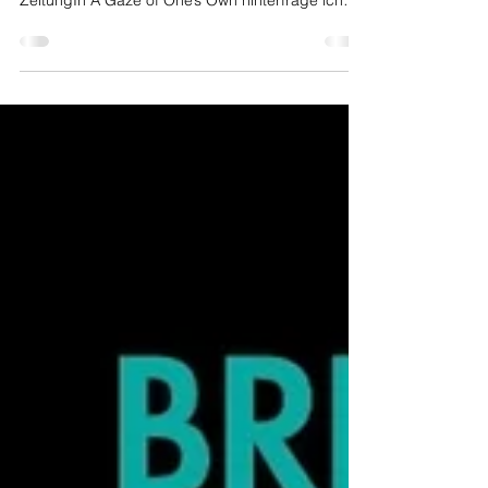
Danke Regula Fuchs für das wunderbare und
ausführliche Interveiw in Der Bund und Berner
ZeitungIn A Gaze of One’s Own hinterfrage ich
die Darstellung des nackten weiblichen Körpers
in der Fotografie. Ich fotografiere mich selbst,
weil ich mich nicht objektivieren kann. Link zum
Interview deutsch Link to interview english «Seit
200 Jahren waren es vor allem Männer, die
fotografierten, und Frauen, die fotografiert
wurden – oft nackt. Das hat bei uns allen Spuren
hinterlassen. F