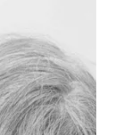
haben, und doch alle einige Gemeinsamkeiten
haben: «After working for years in the somber
tones associated with classical still life painting,
Lustenberger’s most recent project “An Apparition
of Mem