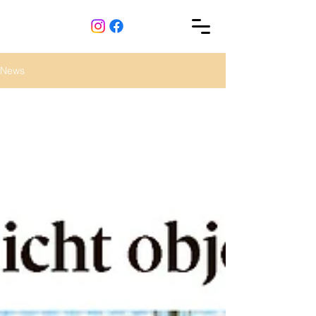
News
All Posts